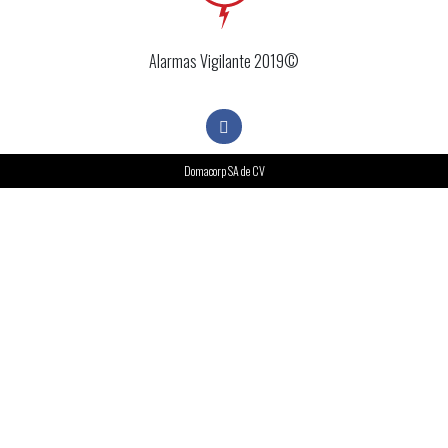
Alarmas Vigilante 2019©
Domacorp SA de CV